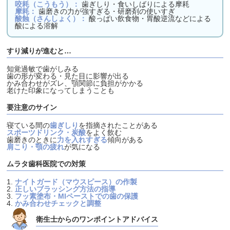
咬耗（こうもう）：
歯ぎしり・食いしばりによる摩耗
摩耗：
歯磨きの力が強すぎる・研磨剤の使いすぎ
酸蝕（さんしょく）：
酸っぱい飲食物・胃酸逆流などによる
酸による溶解
すり減りが進むと…
知覚過敏で歯がしみる
歯の形が変わる・見た目に影響が出る
かみ合わせがズレ、顎関節に負担がかかる
老けた印象になってしまうことも
要注意のサイン
寝ている間の
歯ぎしり
を指摘されたことがある
スポーツドリンク・炭酸
をよく飲む
歯磨きのときに
力を入れすぎる
傾向がある
肩こり・顎の疲れ
が気になる
ムラタ歯科医院での対策
ナイトガード（マウスピース）の作製
正しいブラッシング方法の指導
フッ素塗布・MIペーストでの歯の保護
かみ合わせチェックと調整
衛生士からのワンポイントアドバイス