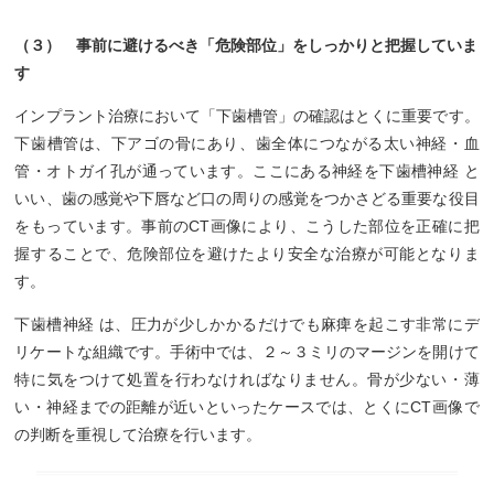
（３） 事前に避けるべき「危険部位」をしっかりと把握していま
す
インプラント治療において「下歯槽管」の確認はとくに重要です。
下歯槽管は、下アゴの骨にあり、歯全体につながる太い神経・血
管・オトガイ孔が通っています。ここにある神経を下歯槽神経 と
いい、歯の感覚や下唇など口の周りの感覚をつかさどる重要な役目
をもっています。事前のCT画像により、こうした部位を正確に把
握することで、危険部位を避けたより安全な治療が可能となりま
す。
下歯槽神経 は、圧力が少しかかるだけでも麻痺を起こす非常にデ
リケートな組織です。手術中では、２～３ミリのマージンを開けて
特に気をつけて処置を行わなければなりません。骨が少ない・薄
い・神経までの距離が近いといったケースでは、とくにCT画像で
の判断を重視して治療を行います。