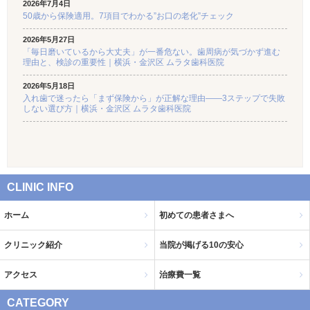
2026年7月4日
50歳から保険適用。7項目でわかる”お口の老化”チェック
2026年5月27日
「毎日磨いているから大丈夫」が一番危ない。歯周病が気づかず進む
理由と、検診の重要性｜横浜・金沢区 ムラタ歯科医院
2026年5月18日
入れ歯で迷ったら「まず保険から」が正解な理由——3ステップで失敗
しない選び方｜横浜・金沢区 ムラタ歯科医院
CLINIC INFO
ホーム
初めての患者さまへ
クリニック紹介
当院が掲げる10の安心
アクセス
治療費一覧
CATEGORY